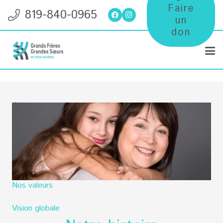
Faire
819-840-0965
un
don
À propos
Notre histoire
Mission
Nos valeurs
Vision globale