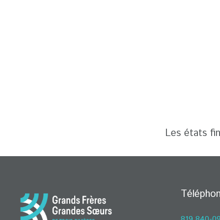
Les états fi
Télépho
819 840-0