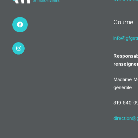
Courriel
info@gfgst
Responsab
renseigne
Madame Mél
générale
819-840-0
direction@